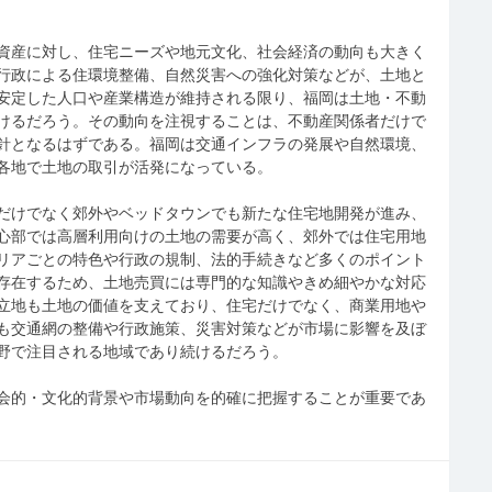
資産に対し、住宅ニーズや地元文化、社会経済の動向も大きく
行政による住環境整備、自然災害への強化対策などが、土地と
安定した人口や産業構造が維持される限り、福岡は土地・不動
けるだろう。その動向を注視することは、不動産関係者だけで
針となるはずである。福岡は交通インフラの発展や自然環境、
各地で土地の取引が活発になっている。
だけでなく郊外やベッドタウンでも新たな住宅地開発が進み、
心部では高層利用向けの土地の需要が高く、郊外では住宅用地
リアごとの特色や行政の規制、法的手続きなど多くのポイント
存在するため、土地売買には専門的な知識やきめ細やかな対応
立地も土地の価値を支えており、住宅だけでなく、商業用地や
も交通網の整備や行政施策、災害対策などが市場に影響を及ぼ
野で注目される地域であり続けるだろう。
会的・文化的背景や市場動向を的確に把握することが重要であ