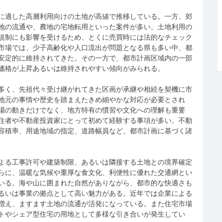
に適した高層利用向けの土地が高値で推移している。一方、郊
地の流通や、農地の宅地転用といった案件が多い。土地利用の
規制にも影響を受けるため、とくに売買時には法的なチェック
市場では、少子高齢化や人口流出が問題となる県も多い中、都
安定的に維持されてきた。その一方で、都市計画区域内の一部
価格が上昇あるいは維持されやすい傾向がみられる。
多く、先祖代々受け継がれてきた区画が承継や相続を契機に市
地元の事情や歴史を踏まえたきめ細やかな対応が必要とされ
場の動きだけでなく、地方特有の慣習や文化への理解も重要
住者や不動産投資家にとって初めて経験する事項が多い。不動
容積率、用途地域の指定、道路幅員など、都市計画に基づく諸
よる工事許可や建築制限、あるいは隣接する土地との境界確定
らに、温暖な気候や重厚な食文化、利便性に優れた交通網とい
いる。海や山に囲まれた自然がありながら、都市的な快適さも
るいは事業の拠点として高い魅力がある。近年では企業による
増え、ますます土地の流通が活発になっている。また住宅市場
トやシェア型住宅の用地として多様な引き合いが発生してい