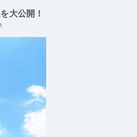
訣を大公開！
法