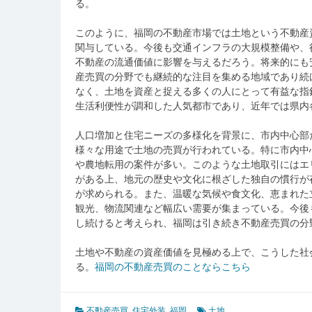
る。
このように、福岡の不動産市場では土地という不動産
関与している。今後も交通インフラの大規模整備や、
不動産の流通価値に影響を与えるだろう。将来的にも
産売買の分野でも継続的な注目を集める地域であり続
なく、土地を資産と捉える多くの人にとって有益な指
生活利便性が調和した人気都市であり、近年では県内
人口増加と住宅ニーズの多様化を背景に、市内中心部
様々な用途で土地の売買が行われている。特に市内中
や農地転用の案件が多い。このような土地取引にはエ
がある上、地元の歴史や文化に根ざした独自の慣行が
が求められる。また、温暖な気候や食文化、恵まれた
観光、物流関連など幅広い需要が集まっている。今後
し続けると考えられ、福岡は引き続き不動産売買の分
土地や不動産の資産価値を見極める上で、こうした社
る。
福岡の不動産売買のことならこちら
不動産売買
,
住宅外装
,
福岡
土地