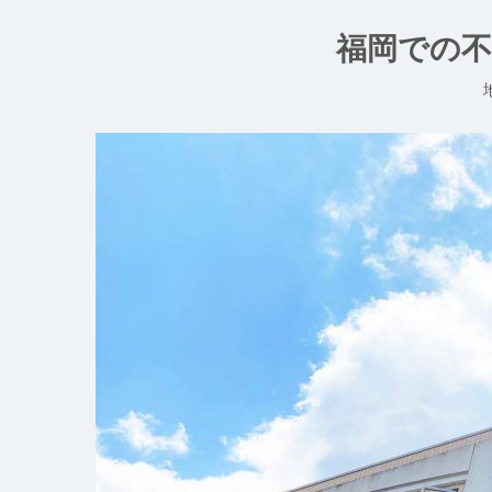
コ
ン
福岡での不
テ
ン
ツ
へ
ス
キ
ッ
プ