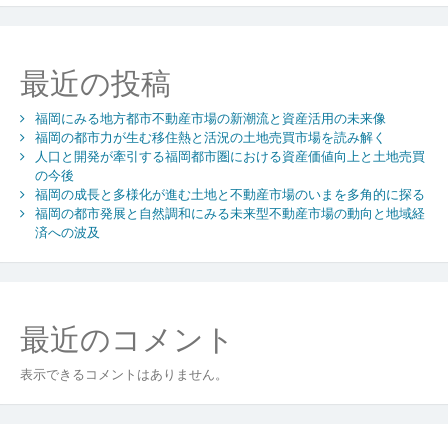
向
が
生
最近の投稿
み
出
福岡にみる地方都市不動産市場の新潮流と資産活用の未来像
す
福岡の都市力が生む移住熱と活況の土地売買市場を読み解く
多
人口と開発が牽引する福岡都市圏における資産価値向上と土地売買
様
の今後
な
福岡の成長と多様化が進む土地と不動産市場のいまを多角的に探る
土
福岡の都市発展と自然調和にみる未来型不動産市場の動向と地域経
地
済への波及
売
買
の
現
最近のコメント
在
と
未
表示できるコメントはありません。
来