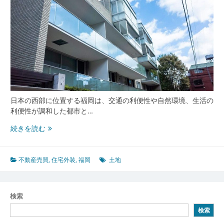
日本の西部に位置する福岡は、交通の利便性や自然環境、生活の
利便性が調和した都市と…
福
続きを読む
岡
の
都
不動産売買
,
住宅外装
,
福岡
土地
市
力
と
検索
市
検索
場
動