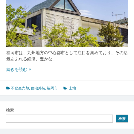
福岡市は、九州地方の中心都市として注目を集めており、その活
気あふれる経済、豊かな…
福
続きを読む
岡
市
で
不動産売却
,
住宅外装
,
福岡市
土地
の
不
動
検索
産
検索
売
却
成