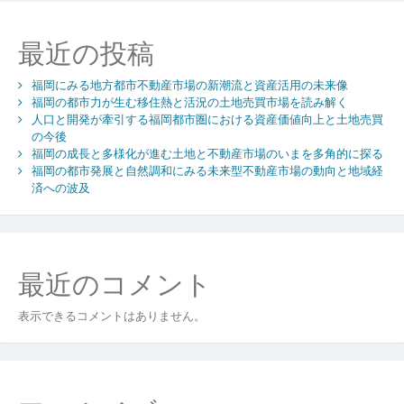
功
の
最近の投稿
秘
訣
福岡にみる地方都市不動産市場の新潮流と資産活用の未来像
福岡の都市力が生む移住熱と活況の土地売買市場を読み解く
人口と開発が牽引する福岡都市圏における資産価値向上と土地売買
の今後
福岡の成長と多様化が進む土地と不動産市場のいまを多角的に探る
福岡の都市発展と自然調和にみる未来型不動産市場の動向と地域経
済への波及
最近のコメント
表示できるコメントはありません。