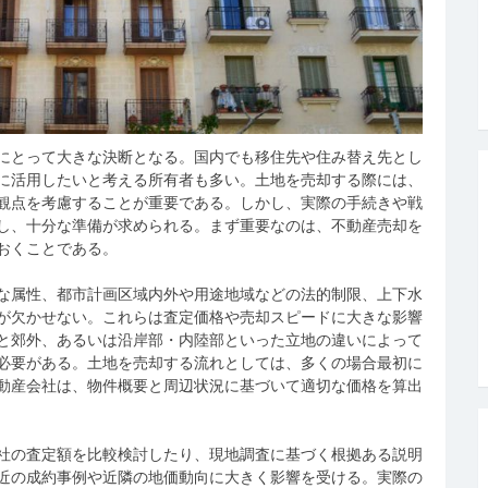
にとって大きな決断となる。
国内でも移住先や住み替え先とし
に活用したいと考える所有者も多い。土地を売却する際には、
観点を考慮することが重要である。しかし、実際の手続きや戦
し、十分な準備が求められる。まず重要なのは、不動産売却を
おくことである。
な属性、都市計画区域内外や用途地域などの法的制限、上下水
が欠かせない。これらは査定価格や売却スピードに大きな影響
と郊外、あるいは沿岸部・内陸部といった立地の違いによって
必要がある。土地を売却する流れとしては、多くの場合最初に
動産会社は、物件概要と周辺状況に基づいて適切な価格を算出
社の査定額を比較検討したり、現地調査に基づく根拠ある説明
近の成約事例や近隣の地価動向に大きく影響を受ける。実際の