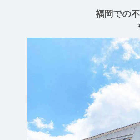
コ
ン
福岡での不
テ
ン
ツ
へ
ス
キ
ッ
プ