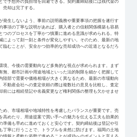
とで予想外の負担増を回避できる。契約書締結後には残代金の
、売却は完了する。
が発生しないよう、事前の説明義務や重要事項の把握を遂行す
約事項の丁寧な説明があれば、購入者との信頼関係構築も容易
とつのプロセスを丁寧かつ慎重に進める意識が求められる。特
減によって刻一刻と条件が変化しやすい。そのため、最新の地
て臨むことが、安全かつ効率的な売却成功への近道となるだろ
環境、今後の需要動向など多角的な視点が求められます。まず
有無、都市計画や用途地域といった法的制限を細かく把握して
内陸部で需要や価格相場が大きく異なるため、最新の市場動向
。不動産会社への査定依頼の際は複数社の意見を比較し、査定
却前には相続登記や名義変更など権利関係の整理も欠かせませ
ため、市場相場や地域特性を考慮したバランスが重要です。売
を高めたり、用途提案で買い手への魅力を伝える工夫も効果的
の準備も早めに進めておくと安心です。契約締結後は登記や引
も丁寧に行うことで、トラブルを未然に防げます。福岡の土地
の情報と柔軟な姿勢で進めることが成功へのポイントと言える