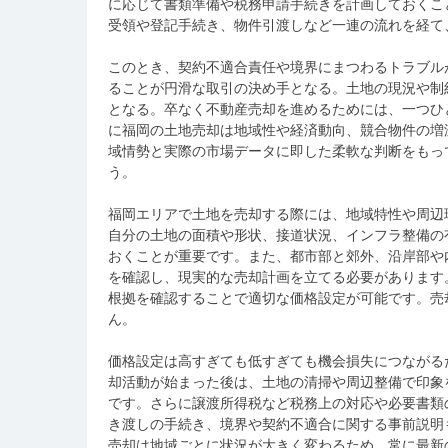
に応じて書類準備や税務申請手続きを計画しておくこ
受領や登記手続き、物件引渡しなど一連の流れを経て
このとき、契約不適合責任や境界にまつわるトラブル
ることが円滑な取引の決め手となる。土地の現況や制
となる。卒なく不動産売却を進めるためには、一つひ
に福岡の土地売却は地域性や経済動向、競合物件の増
域情勢と実際の市場データに即した柔軟な判断をもっ
う。
福岡エリアで土地を売却する際には、地域特性や周辺
自分の土地の面積や形状、接道状況、インフラ整備の
おくことが重要です。また、都市部と郊外、沿岸部や
を確認し、現実的な売却計画を立てる必要があります
根拠を確認することで適切な価格設定が可能です。売
ん。
価格設定は高すぎても低すぎても機会損失につながる
却活動が始まった後は、土地の清掃や周辺整備で印象
です。さらに譲渡所得税など税務上の対応や必要書類
き渡しの手続き、境界や契約不適合に関する事前説明
売却は地域ごとに状況が大きく変わるため、常に最新