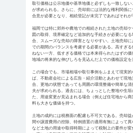
取引価格は公示地価や基準地価と必ずしも一致しない
が求められる。さらに、売却前には法的な権利関係に
合意が必要となり、相続登記が未完了であればそれが
福岡では特に郊外や農地での相続された土地の売却ケ
図の取得、境界確定など追加的な手続きが必要になる
合、スムーズな売却の障害となりやすい。土地売却に
での期間のバランスを考慮する必要がある。高すぎる
ねない一方、低すぎる価格では本来得られたはずの価
地域の将来的な伸びしろを見込んだ上での価格設定を
この場合でも、市場相場や取引事例をふまえて現実的
ば、不動産会社による広告・紹介活動とあわせて現地
合、更地の状態であっても周囲の環境整備や簡単な清
夫が求められる。過去には、ちょっとした整地や生垣
た、用途変更が見込まれる場合（例えば住宅地から商
料も大きな価値を持つ。
土地の成約には税務面の配慮も不可欠である。売却益
間や譲渡費用の控除、特例措置の適用有無によって異
など土地の用途や取得時期によって税制上の要件が変