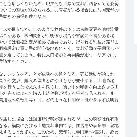
ことも珍しくないため、現実的な目線で売却計画を立てる姿勢
ついての整理が求められる。共有者がいる場合には共同売却の
手続きの前提条件となる。
ースが目立つが、このような物件の多くは名義変更や地積測量
場合がある。権利関係が不明確な場合や登記に不備がある場
おいては価格設定が極めて重要であり、得られる利益と売却ま
価格設定は買い手の関心をひきにくく、売却活動が長期化しか
値を逸してしまう。特に人口増加と再開発が進むエリアでは、
意識すると良い。
なレンジを探ることが成功への道となる。売却活動が始まれ
見学や交渉、購入希望者とのやりとりが発生する。土地の場
掃を行うことで見栄えを良くし、買い手の印象を向上させる工
の刈込みによって購入申込件数が増えた事例も見られる。ま
業用地への転用等）は、どのような利用が可能かを示す説明資
が生じた場合には譲渡所得税が課されるが、この税額は保有期
なる。福岡における土地売却事例では、住居用や事業用、農地
化することが多い。このため、売却前に専門家へ相談し、必要