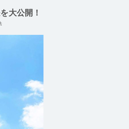
訣を大公開！
法